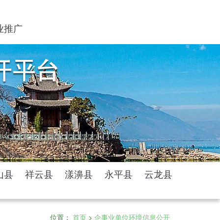
业推广
山县
祥云县
漾濞县
永平县
云龙县
位置：
首页
>
企事业单位环境信息公开