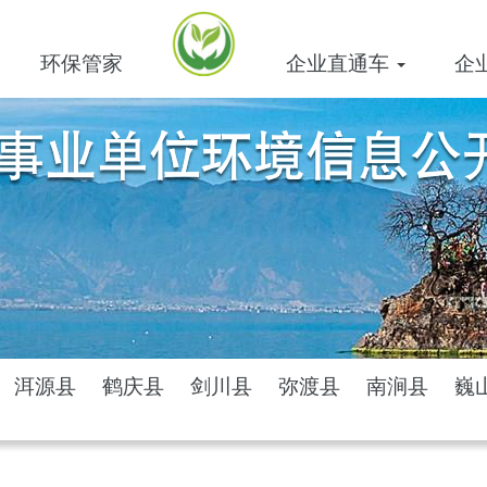
环保管家
企业直通车
企
洱源县
鹤庆县
剑川县
弥渡县
南涧县
巍