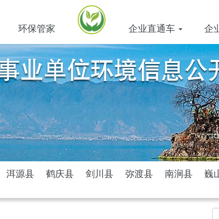
环保管家
企业直通车
企
洱源县
鹤庆县
剑川县
弥渡县
南涧县
巍