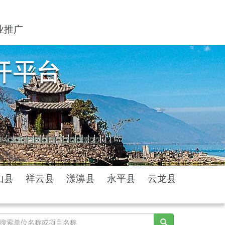
业推广
山县
祥云县
漾濞县
永平县
云龙县