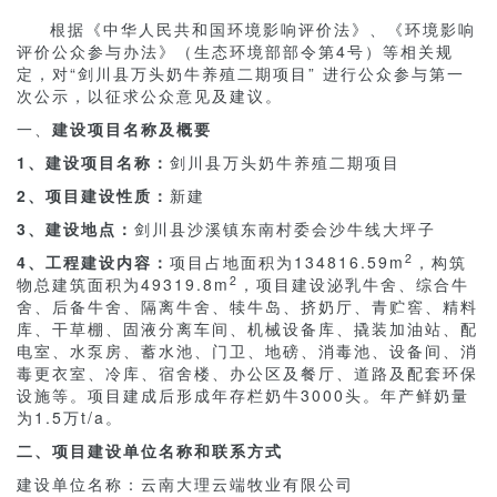
根据《中华人民共和国环境影响评价法》、《环境影响
评价公众参与办法》（生态环境部部令第4号）等相关规
定，对“剑川县万头奶牛养殖二期项目” 进行公众参与第一
次公示，以征求公众意见及建议。
一、
建设项目名称及概要
1
、建设项目名称：
剑川县万头奶牛养殖二期项目
2
、项目建设性质：
新建
3
、建设地点：
剑川县沙溪镇东南村委会沙牛线大坪子
2
4
、工程建设内容：
项目占地面积为134816.59m
，构筑
2
物总建筑面积为49319.8m
，项目建设泌乳牛舍、综合牛
舍、后备牛舍、隔离牛舍、犊牛岛、挤奶厅、青贮窖、精料
库、干草棚、固液分离车间、机械设备库、撬装加油站、配
电室、水泵房、蓄水池、门卫、地磅、消毒池、设备间、消
毒更衣室、冷库、宿舍楼、办公区及餐厅、道路及配套环保
设施等。项目建成后形成年存栏奶牛3000头。年产鲜奶量
为1.5万t/a。
二、项目建设单位名称和联系方式
建设单位名称：云南大理云端牧业有限公司