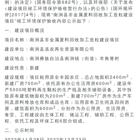
例〉的决定》(国务院令第682号)，以及环保部《关于发布
<建设项目竣工环境保护验收暂行办法>的公告》(国环规环
评[2017]4号)，现将“南涧县非金属废料回收加工造粒建设
项目”竣工环境保护验收内容公示如下：
一、建设项目概况
项目名称：南涧县非金属废料回收加工造粒建设项目
建设单位：南涧县滇农再生资源有限公司
建设地点：南涧彝族自治县南涧镇（街道）羊角箐村
建设性质：新建
2
建设规模：项目租用原全丰园农庄，总占地面积2400m
，
2
2
新建厂房700m
，依托原有办公生活用房600m
，建设年
产5000吨塑料再生颗粒的生产线及相关辅助设备。其中拆
2
2
除原有建筑物面积为200m
，新建700m
厂房作为生产车
间及原料堆放仓库和成品仓库；沿用原有卫生间及四间房
2
屋，建筑面积为600m
，分别作为办公用房、生活用房、
食堂。工程建设由主体工程、储运工程、辅助工程、公用工
程、依托工程及环保工程6部分组成。
二、公示时间
2022年11月28日-2022年12月23日