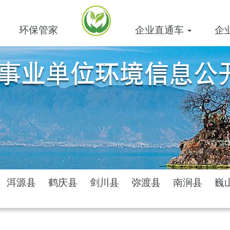
环保管家
企业直通车
企
洱源县
鹤庆县
剑川县
弥渡县
南涧县
巍