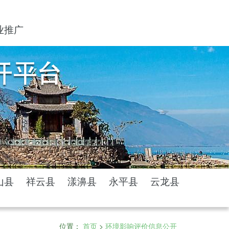
业推广
山县
祥云县
漾濞县
永平县
云龙县
位置：
首页
>
环境影响评价信息公开