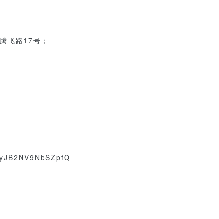
腾飞路17号；
VyJB2NV9NbSZpfQ