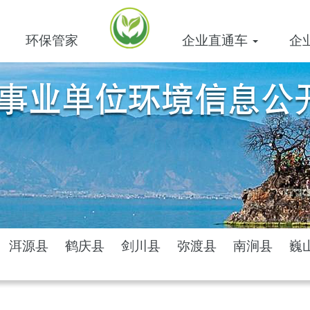
环保管家
企业直通车
企
洱源县
鹤庆县
剑川县
弥渡县
南涧县
巍