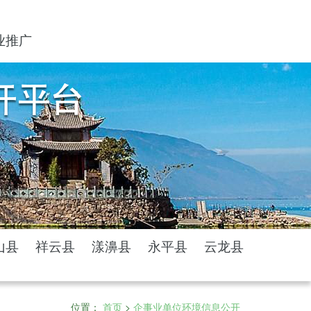
业推广
山县
祥云县
漾濞县
永平县
云龙县
位置：
首页
>
企事业单位环境信息公开