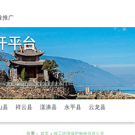
业推广
山县
祥云县
漾濞县
永平县
云龙县
位置：
首页
>
竣工环境保护验收信息公开