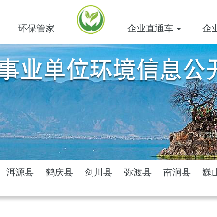
环保管家
企业直通车
企
洱源县
鹤庆县
剑川县
弥渡县
南涧县
巍