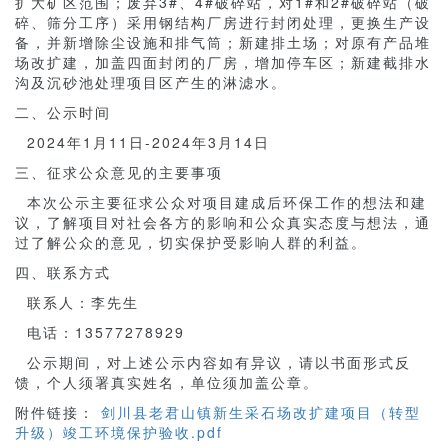
扩大矿区范围；废弃3#、4#破碎站，对1#和2#破碎站（破
碎、筛分工序）采用钢结构厂房进行封闭处理，更换生产设
备，并新增除尘设施和排气筒；新建排土场；对原有产品堆
场改扩建，加盖四面封闭的厂房，增加停车区；新建截排水
沟及沉砂池处理项目区产生的淋滤水。
二、公示时间
2024年1月11日-2024年3月14日
三、征求公众意见的主要事项
本次公示主要征求公众对项目建成后环保工作的想法和建
议，了解项目对社会各方的影响和公众真实态度与想法，通
过了解公众的意见，切实保护受影响人群的利益。
四、联系方式
联系人：李先生
电话：13577278929
公示期间，对上述公示内容如有异议，请以书面形式反
馈，个人须署真实姓名，单位须加盖公章。
附件链接：
剑川县老君山镇新生采石场改扩建项目（转型
升级）竣工环境保护验收.pdf