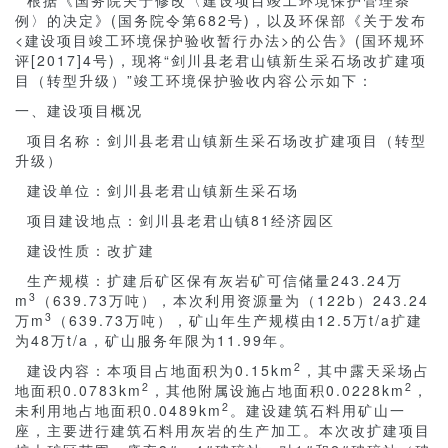
根据《国务院关于修改〈建设项目竣工环境保护管理条
例〉的决定》(国务院令第682号)，以及环保部《关于发布
<建设项目竣工环境保护验收暂行办法>的公告》(国环规环
评[2017]4号)，现将“剑川县老君山镇新生采石场改扩建项
目（转型升级）”竣工环境保护验收内容公示如下：
一、建设项目概况
项目名称：剑川县老君山镇新生采石场改扩建项目（转型
升级）
建设单位：剑川县老君山镇新生采石场
项目建设地点：剑川县老君山镇81经济园区
建设性质：改扩建
生产规模：扩建后矿区保有灰岩矿可信储量243.24万
3
m
（639.73万吨），本次利用资源量为（122b）243.24
3
万m
（639.73万吨），矿山年生产规模由12.5万t/a扩建
为48万t/a，矿山服务年限为11.99年。
2
建设内容：本项目占地面积为0.15km
，其中露天采场占
2
2
地面积0.0783km
，其他附属设施占地面积0.0228km
，
2
未利用地占地面积0.0489km
。建设建筑石料用矿山一
座，主要进行建筑石料用灰岩的生产加工。本次改扩建项目