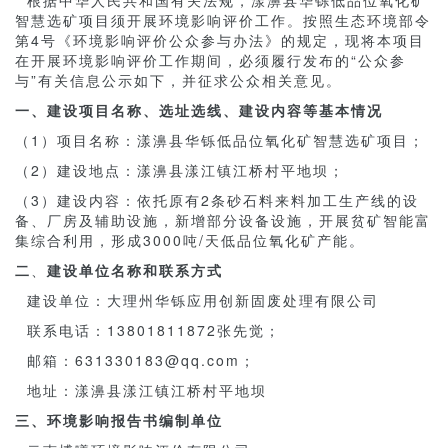
根据中华人民共和国有关法规，漾濞县华铄低品位氧化矿
智慧选矿项目须开展环境影响评价工作。按照生态环境部令
第4号《环境影响评价公众参与办法》的规定，现将本项目
在开展环境影响评价工作期间，必须履行发布的“公众参
与”有关信息公示如下，并征求公众相关意见。
一、建设项目名称、选址选线、建设内容等基本情况
（1）项目名称：漾濞县华铄低品位氧化矿智慧选矿项目；
（2）建设地点：漾濞县漾江镇江桥村平地坝；
（3）建设内容：依托原有2条砂石料来料加工生产线的设
备、厂房及辅助设施，新增部分设备设施，开展贫矿智能富
集综合利用，形成3000吨/天低品位氧化矿产能。
二
、
建设单位名称和联系方式
建设单位：大理州华铄应用创新固废处理有限公司
联系电话：13801811872张先觉；
邮箱：631330183@qq.com；
地址：漾濞县漾江镇江桥村平地坝
三
、环境影响报告书编制单位