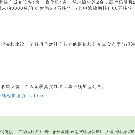
装仓成套设备1套、膨化机1台、脉冲除尘器2台，高位码垛机2
9000吨/年扩建为5.4万吨/年（其中浓缩饲料1.08万吨/年
想法和建议，了解项目对社会各方的影响和公众真实态度与想法
形式反馈，个人须署真实姓名，单位须加盖公章。
改扩建项目.docx
友情链接：
中华人民共和国生态环境部
云南省环境保护厅
大理州环境保护