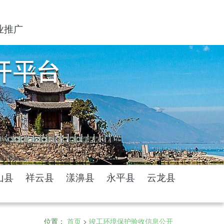
业推广
山县
祥云县
漾濞县
永平县
云龙县
位置：
首页
>
竣工环境保护验收信息公开