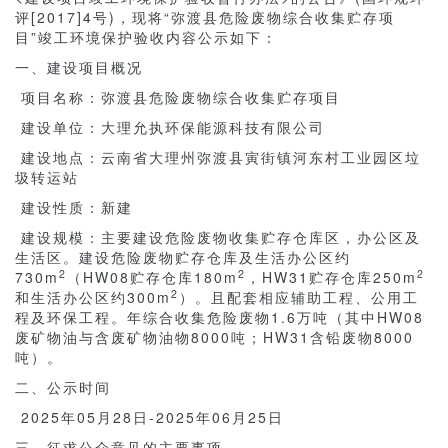
评[2017]4号)，现将“弥渡县危险废物综合收集贮存项
目”竣工环境保护验收内容公示如下：
一、建设项目概况
项目名称：弥渡县危险废物综合收集贮存项目
建设单位：大理允执环保能源科技有限公司
建设地点：云南省大理州弥渡县寅街镇河东村工业园区垃
圾转运站
建设性质：新建
建设规模：主要建设危险废物收集贮存仓库区，办公区及
生活区。建设危险废物贮存仓库及生活办公区约
2
2
2
730m
（HW08贮存仓库180m
，HW31贮存仓库250m
2
和生活办公区约300m
）。且配套相应辅助工程、公用工
程及环保工程。年综合收集危险废物1.6万吨（其中HW08
废矿物油与含废矿物油物8000吨；HW31含铅废物8000
吨）。
二、公示时间
2025年05月28日-2025年06月25日
三、征求公众意见的主要事项