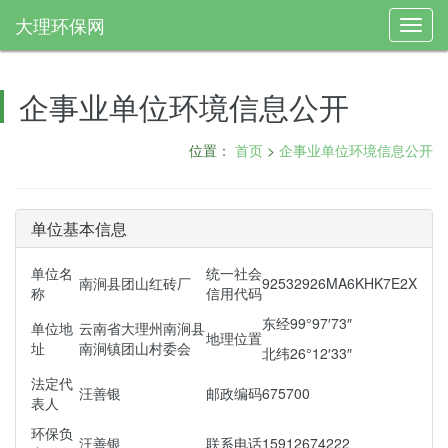
大理环保网
Toggl
navig
企事业单位环境信息公开
位置：
首页
>
企事业单位环境信息公开
单位基本信息
单位名
统一社会
南涧县团山红砖厂
92532926MA6KHK7E2X
称
信用代码
东经99°97′73″
单位地
云南省大理州南涧县
地理位置
址
南涧镇团山村委会
北纬26°12′33″
法定代
汪善银
邮政编码
675700
表人
环保负
汪善银
联系电话
15912674222