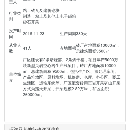
责人
粘土砖瓦及建筑砌块
行业类
制造，粘土及其他土
电子邮箱
别
砂石开采
投产时
2016-11-23
生产周期
330天
间
从业人
砖厂占地面积10000㎡，
41人
占地面积
数
总建筑面积9500㎡
厂区建设有2条焙烧窑、2条烘干窑，项目年产5000万
块新型页岩空心砖生产线项目，砖厂占地面积10000
㎡，总建筑面积 9500㎡，包括生产区、预处理车间、
单位简
产品堆放区、原料堆场、机修房、仓库、办公区、职工
介
生活区、运输系统等。厂区配套砖用页岩开采矿山开采
方式为露天开采，开采规模2.82万t/a，矿区面积
260000㎡。
环评及其他行政许可信息