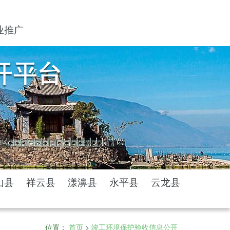
业推广
山县
祥云县
漾濞县
永平县
云龙县
位置：
首页
>
竣工环境保护验收信息公开