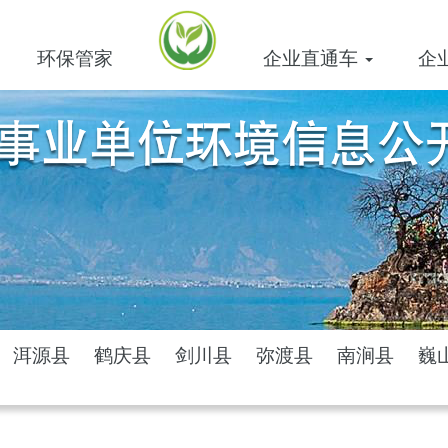
环保管家
企业直通车
企
洱源县
鹤庆县
剑川县
弥渡县
南涧县
巍